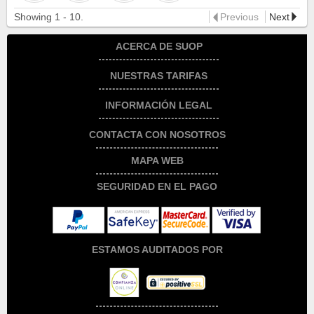
Showing 1 - 10.
Previous
Next
ACERCA DE SUOP
Descubre más sobre nosotros
NUESTRAS TARIFAS
Toda la información en el blog
Tarifas de móvil con 5G
INFORMACIÓN LEGAL
Viaja sin roaming
Tarifas de fibra y móvil
Aviso legal del sitio web
CONTACTA CON NOSOTROS
Soporte y ayuda
Prepago sin cuotas
Política de cookies de suop.es
MAPA WEB
SUOP B2B
Tarifas IoT & M2M
Condiciones generales de uso
SEGURIDAD EN EL PAGO
WiFi portátil
Política de privacidad del sitio
Condiciones de contratación
ESTAMOS AUDITADOS POR