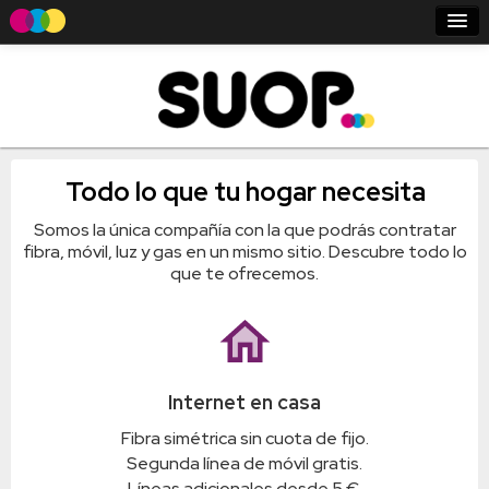
Nosotros
Móvil
Fibra + Móvil
Todo lo que tu hogar necesita
Viaja sin roaming
Somos la única compañía con la que podrás contratar
Entrar - Registro
fibra, móvil, luz y gas en un mismo sitio. Descubre todo lo
que te ofrecemos.
home
Internet en casa
Fibra simétrica sin cuota de fijo.
Segunda línea de móvil gratis.
Líneas adicionales desde 5 €.