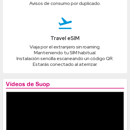
Avisos de consumo por duplicado.
flight_takeoff
Travel eSIM
Viaja por el extranjero sin roaming.
Manteniendo tu SIM habitual.
Instalación sencilla escaneando un código QR.
Estarás conectado al aterrizar.
Vídeos de Suop