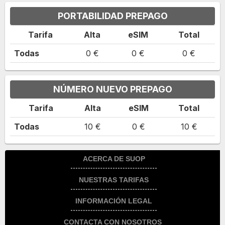
PORTABILIDAD PREPAGO
Tarifa
Alta
eSIM
Total
Todas
0 €
0 €
0 €
NÚMERO NUEVO PREPAGO
Tarifa
Alta
eSIM
Total
Todas
10 €
0 €
10 €
ACERCA DE SUOP
Descubre más sobre nosotros
NUESTRAS TARIFAS
Toda la información en el blog
Tarifas de móvil con 5G
INFORMACIÓN LEGAL
Viaja sin roaming
Tarifas de fibra y móvil
Aviso legal del sitio web
CONTACTA CON NOSOTROS