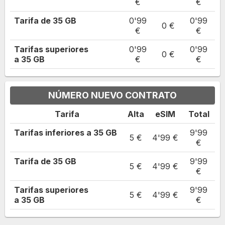
€
€
Tarifa de
35
GB
0'99
0'99
0 €
€
€
Tarifas superiores
0'99
0'99
0 €
a
35
GB
€
€
NÚMERO NUEVO CONTRATO
Tarifa
Alta
eSIM
Total
Tarifas inferiores a
35
GB
9'99
5 €
4'99
€
€
Tarifa de
35
GB
9'99
5 €
4'99
€
€
Tarifas superiores
9'99
5 €
4'99 €
a
35
GB
€