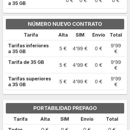
0 €
0 €
0 €
0 €
a
35
GB
NÚMERO NUEVO CONTRATO
Tarifa
Alta
SIM
Envío
Total
Tarifas inferiores
9'99
5 €
4'99
€
0 €
a
35
GB
€
Tarifa de
35
GB
9'99
5 €
4'99
€
0 €
€
Tarifas superiores
9'99
5 €
4'99 €
0 €
a
35
GB
€
PORTABILIDAD PREPAGO
Tarifa
Alta
SIM
Envío
Total
Todas
0 €
0 €
0 €
0 €