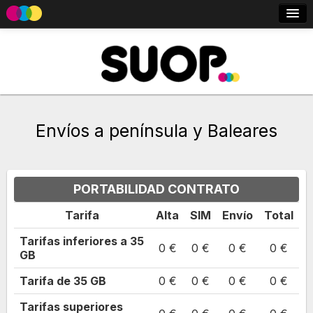
Nosotros
Móvil
Fibra + Móvil
Viaja sin roaming
Envíos a península y Baleares
Entrar - Registro
PORTABILIDAD CONTRATO
Tarifa
Alta
SIM
Envío
Total
Tarifas inferiores a 35
0 €
0 €
0 €
0 €
GB
Tarifa de
35
GB
0 €
0 €
0 €
0 €
Tarifas superiores