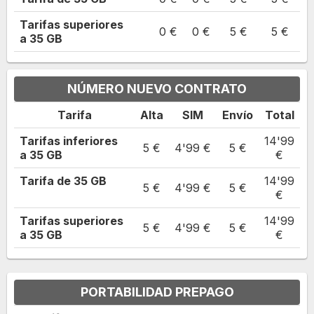
Tarifas superiores
0 €
0 €
5 €
5 €
a
35
GB
NÚMERO NUEVO CONTRATO
Tarifa
Alta
SIM
Envío
Total
Tarifas inferiores
14'99
5 €
4'99 €
5 €
a
35
GB
€
Tarifa de
35
GB
14'99
5 €
4'99
€
5 €
€
Tarifas superiores
14'99
5 €
4'99
€
5 €
a
35
GB
€
PORTABILIDAD PREPAGO